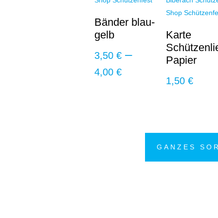
Bänder blau-
gelb
Karte
Schützenli
–
3,50
€
Papier
Preisspanne:
4,00
€
1,50
€
3,50 €
bis
4,00 €
GANZES SO