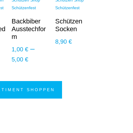
Backbiber
Schützen
ed
Ausstechfor
Socken
m
8,90
€
–
1,00
€
Preisspanne:
5,00
€
1,00 €
bis
5,00 €
RTIMENT SHOPPEN