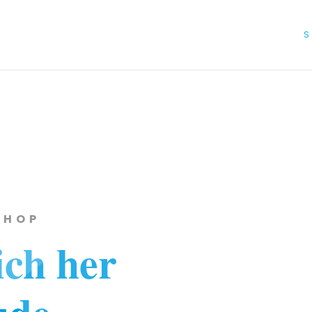
S
SHOP
ch her